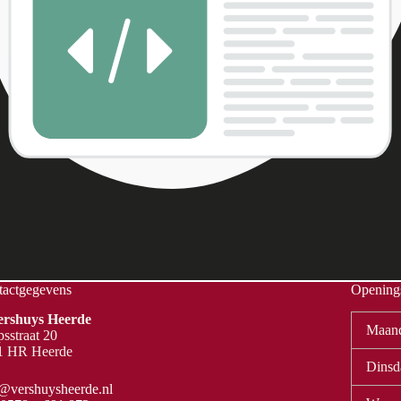
tactgegevens
Openings
Vershuys Heerde
Maan
sstraat 20
1 HR Heerde
Dinsd
@vershuysheerde.nl