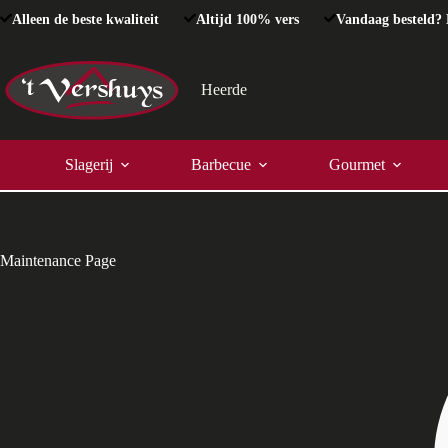
Ga
Alleen de beste kwaliteit
Altijd 100% vers
Vandaag besteld? 
naar
de
inhoud
Heerde
Slagerij
Barbecue
Gourmet
Maintenance Page