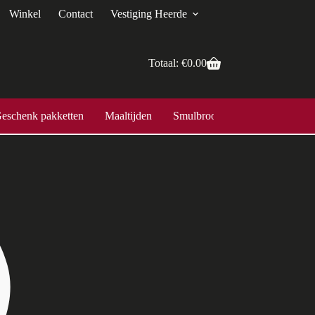
Winkel
Contact
Vestiging Heerde
Totaal:
€
0.00
eschenk pakketten
Maaltijden
Smulbroodjes