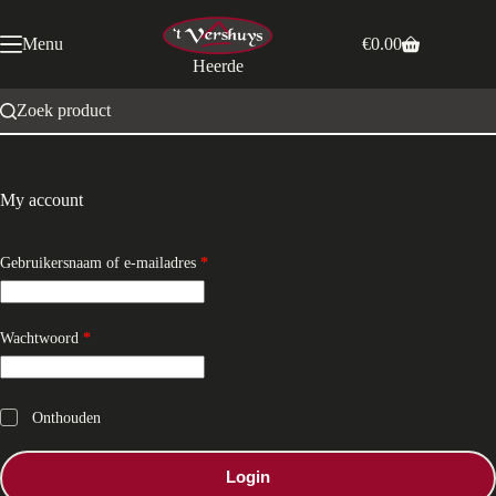
Ga
naar
Menu
€
0.00
de
Winkelwagen
Heerde
inhoud
Zoek product
My account
Vereist
Gebruikersnaam of e-mailadres
*
Vereist
Wachtwoord
*
Onthouden
Login