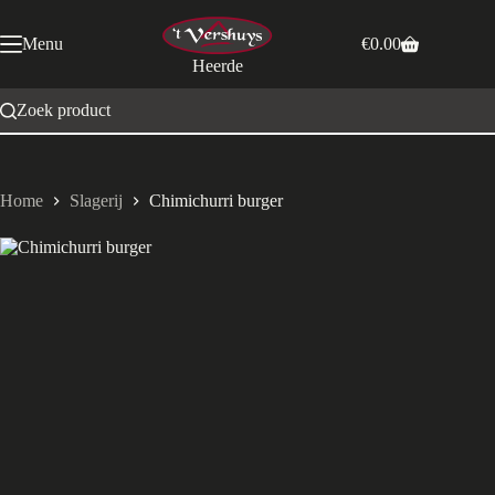
Ga
naar
Menu
€
0.00
de
Winkelwagen
Heerde
inhoud
Zoek product
Home
Slagerij
Chimichurri burger