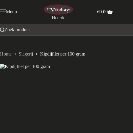
Ga
naar
Menu
€
0.00
de
Winkelwagen
Heerde
inhoud
Zoek product
Home
Slagerij
Kipdijfilet per 100 gram