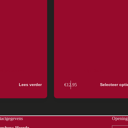
let gemarineerd
Kiprollade
€
12.95
Lees verder
Selecteer opti
se:
tactgegevens
Openings
Vershuys Heerde