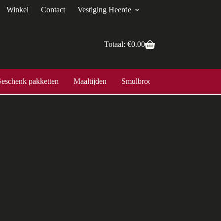
Winkel
Contact
Vestiging Heerde
Totaal:
€
0.00
eschenk pakketten
Maaltijden
Smulbroodjes