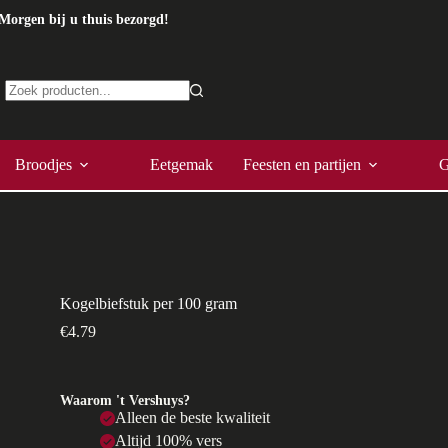
Morgen bij u thuis bezorgd!
Geen
resultaten
Broodjes
Eetgemak
Feesten en partijen
G
Kogelbiefstuk per 100 gram
€
4.79
Waarom 't Vershuys?
Alleen de beste kwaliteit
Altijd 100% vers