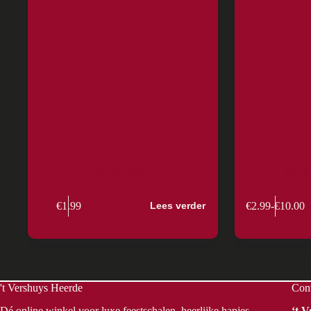
Hamburgers
Kipfi
€
1.99
€
2.99
-
€
10.00
Lees verder
Prijsklas
€2.99
tot
€10.00
't Vershuys Heerde
Con
Dé online winkel voor luxe feestschalen, heerlijke hapjes,
‘t 