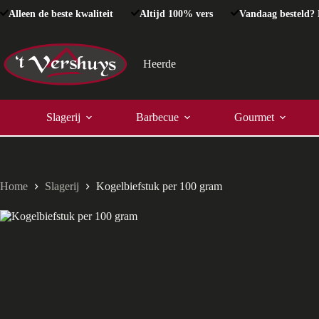
Ga
Alleen de beste kwaliteit
Altijd 100% vers
Vandaag besteld? 
naar
de
inhoud
Heerde
Slagerij
Barbecue
Gourmet
Home
Slagerij
Kogelbiefstuk per 100 gram