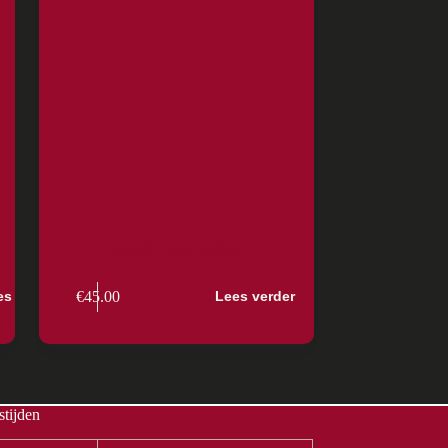
Valentijn dinerpakket!
€
45.00
es
Lees verder
tijden