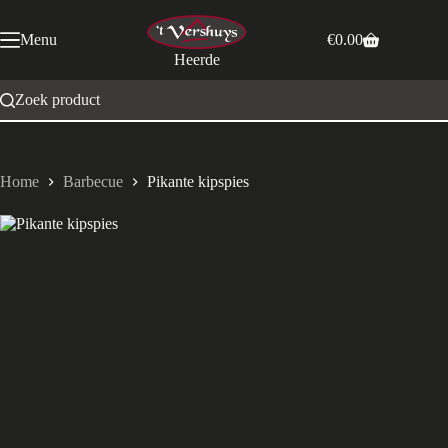
Ga
naar
Menu
€
0.00
de
Winkelwagen
Heerde
inhoud
Zoek product
Home
Barbecue
Pikante kipspies