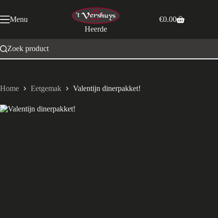
Ga
naar
Menu
€
0.00
de
Winkelwagen
Heerde
inhoud
Zoek product
Home
Eetgemak
Valentijn dinerpakket!