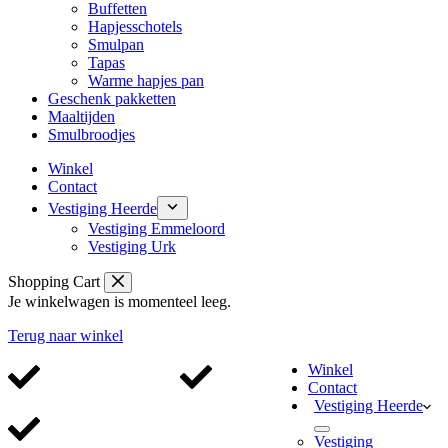
Buffetten
Hapjesschotels
Smulpan
Tapas
Warme hapjes pan
Geschenk pakketten
Maaltijden
Smulbroodjes
Winkel
Contact
Vestiging Heerde
Vestiging Emmeloord
Vestiging Urk
Shopping Cart
Je winkelwagen is momenteel leeg.
Terug naar winkel
Winkel
Contact
Alleen de beste kwaliteit
Altijd 100% vers
Vestiging Heerde
Vestiging