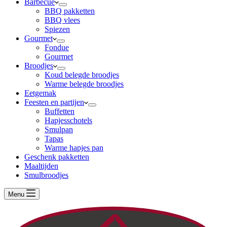
Barbecue
BBQ pakketten
BBQ vlees
Spiezen
Gourmet
Fondue
Gourmet
Broodjes
Koud belegde broodjes
Warme belegde broodjes
Eetgemak
Feesten en partijen
Buffetten
Hapjesschotels
Smulpan
Tapas
Warme hapjes pan
Geschenk pakketten
Maaltijden
Smulbroodjes
Menu