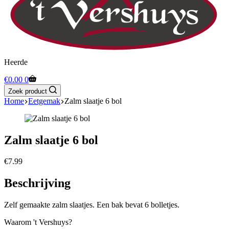
Heerde
Winkelwagen
€
0.00
0
Zoek product
Home
Eetgemak
Zalm slaatje 6 bol
Zalm slaatje 6 bol
€
7.99
Beschrijving
Zelf gemaakte zalm slaatjes. Een bak bevat 6 bolletjes.
Waarom 't Vershuys?