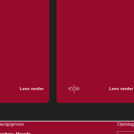
urmet basis
Gourmet junior
€
5.50
Lees verder
Lees verder
tactgegevens
Openings
Vershuys Heerde