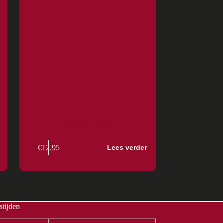
Fondue pakket
€
12.95
Lees verder
tijden