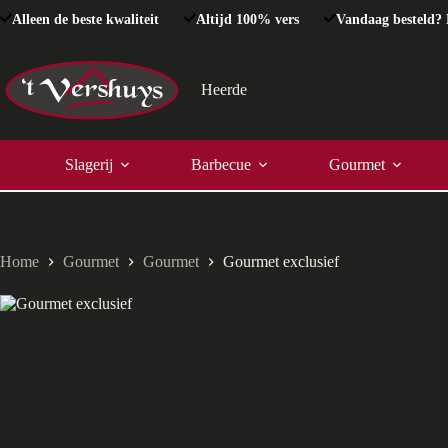
Ga
Alleen de beste kwaliteit
Altijd 100% vers
Vandaag besteld? 
naar
de
inhoud
Heerde
Slagerij
Barbecue
Gourmet
Home
Gourmet
Gourmet
Gourmet exclusief