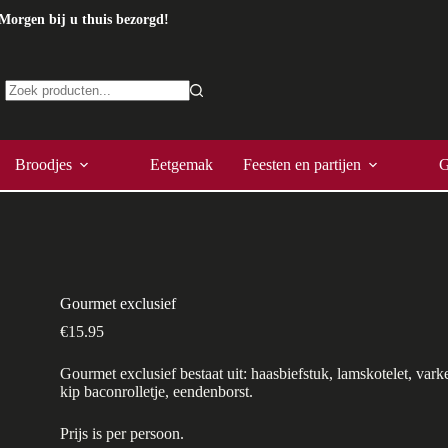
Morgen bij u thuis bezorgd!
Geen
resultaten
Broodjes
Eetgemak
Feesten en partijen
G
Gourmet exclusief
€
15.95
Gourmet exclusief bestaat uit: haasbiefstuk, lamskotelet, var
kip baconrolletje, eendenborst.
Prijs is per persoon.