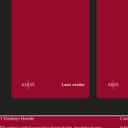
Gourmet de luxe
Go
€
10.95
€
8.95
Lees verder
't Vershuys Heerde
Con
Dé online winkel voor luxe feestschalen, heerlijke hapjes,
‘t 