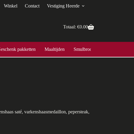
Winkel
Contact
Vestiging Heerde
Totaal:
€
0.00
eschenk pakketten
Maaltijden
Smulbroodjes
kenshaas saté, varkenshaasmedaillon, pepersteak,