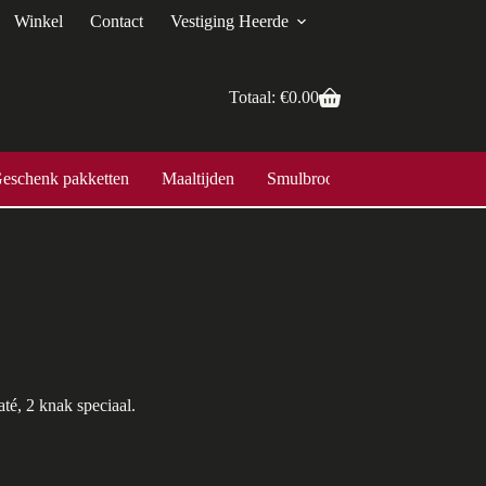
Winkel
Contact
Vestiging Heerde
Totaal:
€
0.00
eschenk pakketten
Maaltijden
Smulbroodjes
até, 2 knak speciaal.