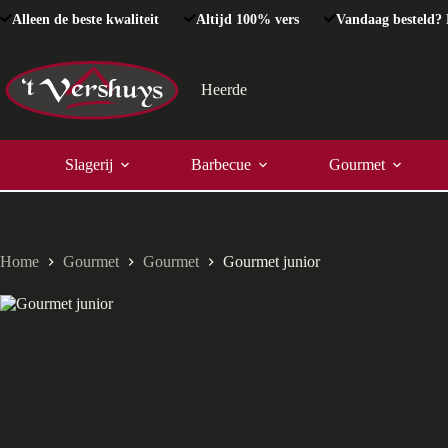
Ga
Alleen de beste kwaliteit
Altijd 100% vers
Vandaag besteld? 
naar
de
inhoud
Heerde
Slagerij
Barbecue
Gourmet
Home
Gourmet
Gourmet
Gourmet junior