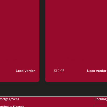
urmet basis
Fondue pakket
€
12.95
Lees verder
Lees verder
tactgegevens
Openings
Vershuys Heerde