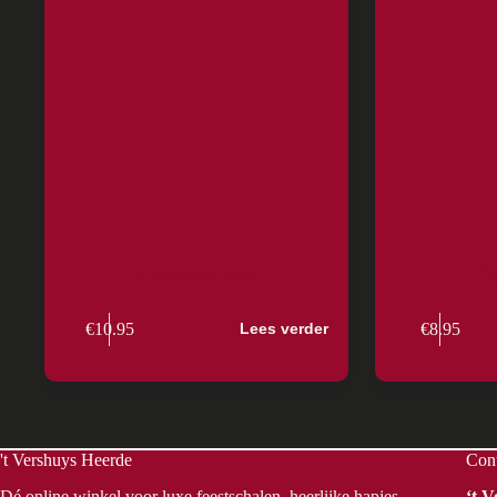
Gourmet de luxe
Go
€
10.95
€
8.95
Lees verder
't Vershuys Heerde
Con
Dé online winkel voor luxe feestschalen, heerlijke hapjes,
‘t 