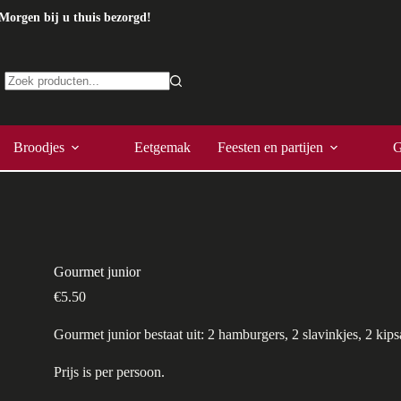
Morgen bij u thuis bezorgd!
Geen
resultaten
Broodjes
Eetgemak
Feesten en partijen
G
Gourmet junior
€
5.50
Gourmet junior bestaat uit: 2 hamburgers, 2 slavinkjes, 2 kips
Prijs is per persoon.