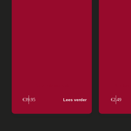
Entre cote aan stuk
Smokey v
€
39.95
€
2.49
Lees verder