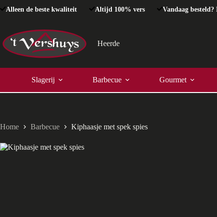
Ga
Alleen de beste kwaliteit
Altijd 100% vers
Vandaag besteld? 
naar
de
inhoud
Heerde
Slagerij
Barbecue
Gourmet
Home
Barbecue
Kiphaasje met spek spies