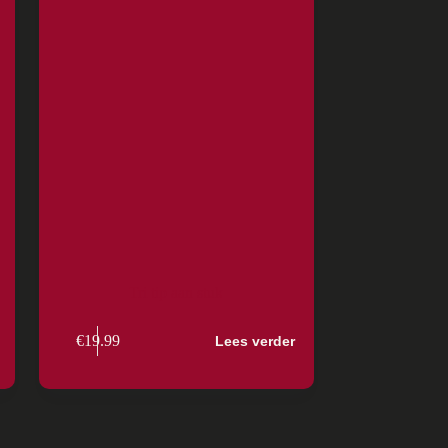
Tri tip aan stuk
€
19.99
Lees verder