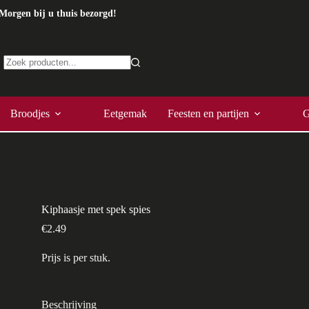
Morgen bij u thuis bezorgd!
Geen
resultaten
Broodjes
Eetgemak
Feesten en partijen
G
Kiphaasje met spek spies
€
2.49
Prijs is per stuk.
Beschrijving