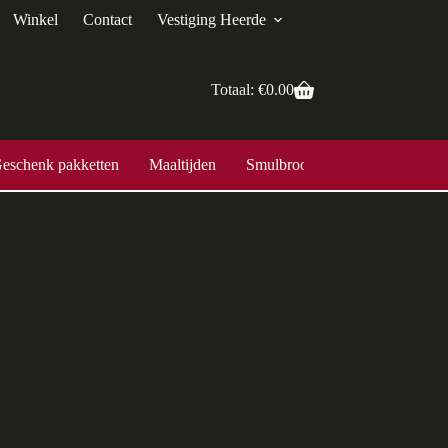
Winkel
Contact
Vestiging Heerde
Totaal:
€
0.00
eschenk pakketten
Maaltijden
Smulbroodjes