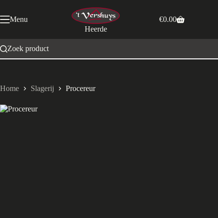
Ga
naar
Menu
€
0.00
de
Winkelwagen
Heerde
inhoud
Zoek product
Home
Slagerij
Procereur