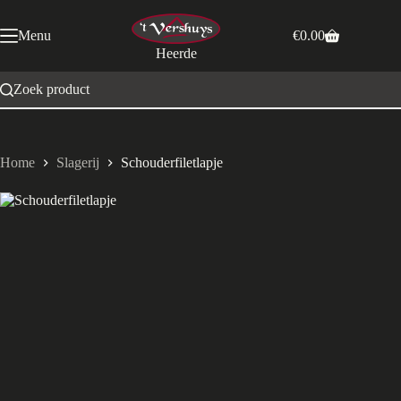
Ga
naar
Menu
€
0.00
de
Winkelwagen
Heerde
inhoud
Zoek product
Home
Slagerij
Schouderfiletlapje