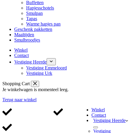
Buffetten
Hapjesschotels
Smulpan
Tapas
Warme hapjes pan
Geschenk pakketten
Maaltijden
Smulbroodjes
Winkel
Contact
Vestiging Heerde
Vestiging Emmeloord
Vestiging Urk
Shopping Cart
Je winkelwagen is momenteel leeg.
Terug naar winkel
Winkel
Contact
Alleen de beste kwaliteit
Altijd 100% vers
Vestiging Heerde
Vestiging