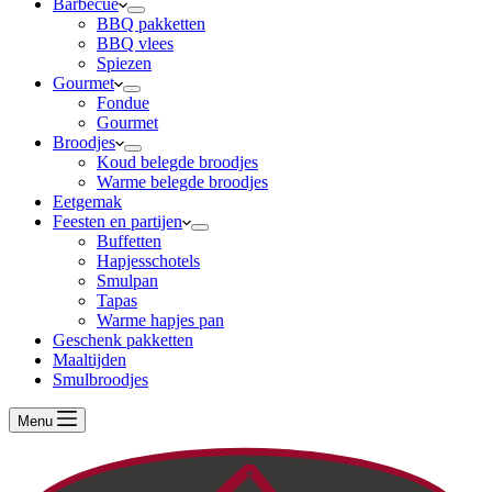
Barbecue
BBQ pakketten
BBQ vlees
Spiezen
Gourmet
Fondue
Gourmet
Broodjes
Koud belegde broodjes
Warme belegde broodjes
Eetgemak
Feesten en partijen
Buffetten
Hapjesschotels
Smulpan
Tapas
Warme hapjes pan
Geschenk pakketten
Maaltijden
Smulbroodjes
Menu