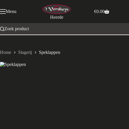
Ga
naar
Menu
€
0.00
de
Winkelwagen
Heerde
inhoud
Zoek product
Home
Slagerij
Speklappen